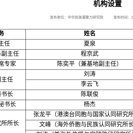
机构设置
发布单位：中华民族凝聚力研究院
发布时间：2021
务
姓名
主任
夏泉
务副主任
程京武
席专家
陈奕平（兼基地副主任）
刘涛
副主任
李云飞
秘书长
陈联俊
秘书长
杨杰
张龙平（港澳台同胞与国家认同研究
究所所长
文峰（海外侨胞与民族认同研究所