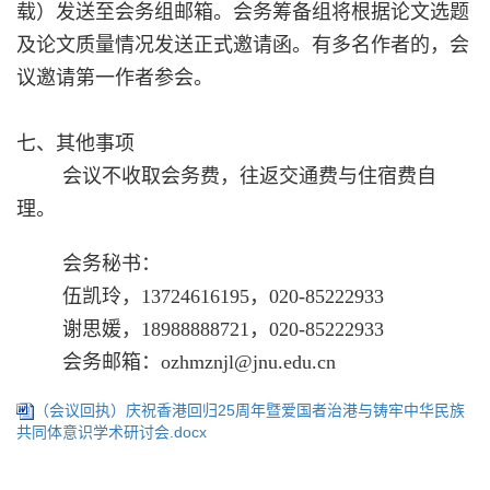
载）发送至会务组邮箱。会务筹备组将根据论文选题
及论文质量情况发送正式邀请函。有多名作者的，会
议邀请第一作者参会。
七、其他事项
会议不收取会务费，往返交通费与住宿费自
理。
会务秘书：
伍凯玲，
13724616195
，
020-85222933
谢思媛，
18988888721
，
020-85222933
会务邮箱：
ozhmznjl@jnu.edu.cn
（会议回执）庆祝香港回归25周年暨爱国者治港与铸牢中华民族
共同体意识学术研讨会.docx