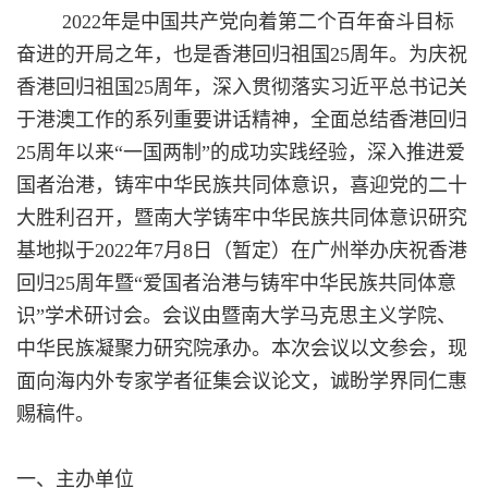
2022
年是中国共产党向着第二个百年奋斗目标
奋进的开局之年，也是香港回归祖国
25
周年。为庆祝
香港回归祖国
25
周年，深入贯彻落实习近平总书记关
于港澳工作的系列重要讲话精神，全面总结香港回归
25
周年以来“一国两制”的成功实践经验，深入推进爱
国者治港，铸牢中华民族共同体意识，喜迎党的二十
大胜利召开，暨南大学铸牢中华民族共同体意识研究
基地拟于
2022
年
7
月
8
日（暂定）在广州举办
庆祝香港
回归
25
周年暨
“
爱国者治港与铸牢中华民族共同体意
识
”
学术研讨会
。
会议由暨南大学马克思主义学院、
中华民族凝聚力研究院承办。本次会议以文参会，现
面向海内外专家学者征集会议论文，诚盼学界同仁惠
赐稿件。
一、主办单位